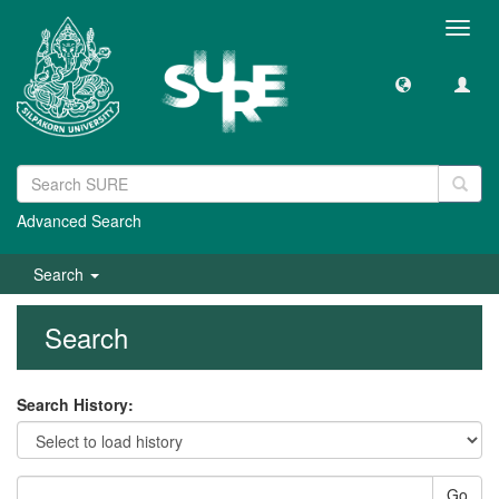
Toggl
navig
Advanced Search
Search
Search
Search History:
Go