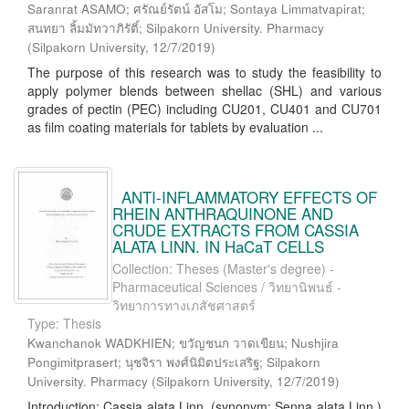
Saranrat ASAMO; ศรัณย์รัตน์ อัสโม; Sontaya Limmatvapirat;
สนทยา ลิ้มมัทวาภิรัติ์; Silpakorn University. Pharmacy
(
Silpakorn University
,
12/7/2019
)
The purpose of this research was to study the feasibility to
apply polymer blends between shellac (SHL) and various
grades of pectin (PEC) including CU201, CU401 and CU701
as film coating materials for tablets by evaluation ...
ANTI-INFLAMMATORY EFFECTS OF
RHEIN ANTHRAQUINONE AND
CRUDE EXTRACTS FROM CASSIA
ALATA LINN. IN HaCaT CELLS
Collection: Theses (Master's degree) -
Pharmaceutical Sciences / วิทยานิพนธ์ -
วิทยาการทางเภสัชศาสตร์
Type: Thesis
Kwanchanok WADKHIEN; ขวัญชนก วาดเขียน; Nushjira
Pongimitprasert; นุชจิรา พงศ์นิมิตประเสริฐ; Silpakorn
University. Pharmacy
(
Silpakorn University
,
12/7/2019
)
Introduction: Cassia alata Linn. (synonym: Senna alata Linn.)