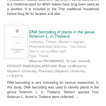
is a medicinal plant for which leaves have long been used as
a laxative. It is included in the Thai traditional household
herbal drug list for laxative and also ...
DNA barcoding of plants in the genus
Solanum L. in Thailand.
Collection: Theses (Master's degree) -
Pharmaceutical Sciences / วิทยานิพนธ์ -
วิทยาการทางเภสัชศาสตร์
Type: Thesis
Wikanda PROMMANEE; วิกานดา พรหมณี;
PERAYOT PAMONSINLAPATHAM; พีรยศ ภมรศิลปธรรม;
Silpakorn University. Pharmacy
(
Silpakorn University
,
17/8/2018
)
DNA barcoding is very interesting for various researches. In
this study, DNA barcoding was used to identify plants in the
genus Solanum L. in Thailand. Sixteen species from
Solanum L. found in Thailand were collected. ...