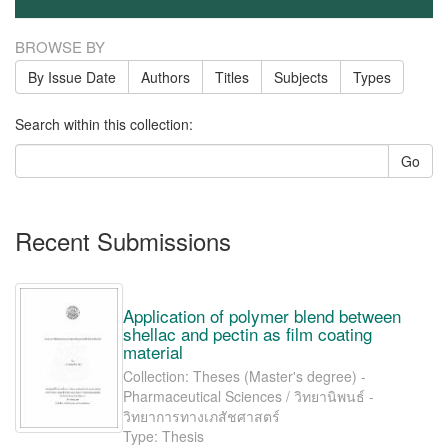
BROWSE BY
By Issue Date
Authors
Titles
Subjects
Types
Search within this collection:
Go
Recent Submissions
Application of polymer blend between
shellac and pectin as film coating
material
Collection: Theses (Master's degree) -
Pharmaceutical Sciences / วิทยานิพนธ์ -
วิทยาการทางเภสัชศาสตร์
Type: Thesis