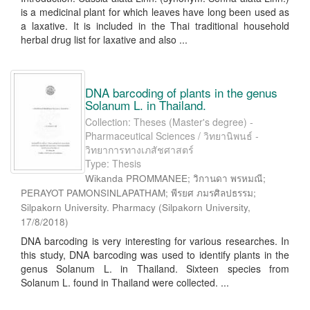
is a medicinal plant for which leaves have long been used as
a laxative. It is included in the Thai traditional household
herbal drug list for laxative and also ...
DNA barcoding of plants in the genus
Solanum L. in Thailand.
Collection: Theses (Master's degree) -
Pharmaceutical Sciences / วิทยานิพนธ์ -
วิทยาการทางเภสัชศาสตร์
Type: Thesis
Wikanda PROMMANEE; วิกานดา พรหมณี;
PERAYOT PAMONSINLAPATHAM; พีรยศ ภมรศิลปธรรม;
Silpakorn University. Pharmacy
(
Silpakorn University
,
17/8/2018
)
DNA barcoding is very interesting for various researches. In
this study, DNA barcoding was used to identify plants in the
genus Solanum L. in Thailand. Sixteen species from
Solanum L. found in Thailand were collected. ...