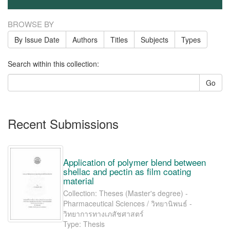
BROWSE BY
By Issue Date
Authors
Titles
Subjects
Types
Search within this collection:
Go
Recent Submissions
Application of polymer blend between
shellac and pectin as film coating
material
Collection: Theses (Master's degree) -
Pharmaceutical Sciences / วิทยานิพนธ์ -
วิทยาการทางเภสัชศาสตร์
Type: Thesis