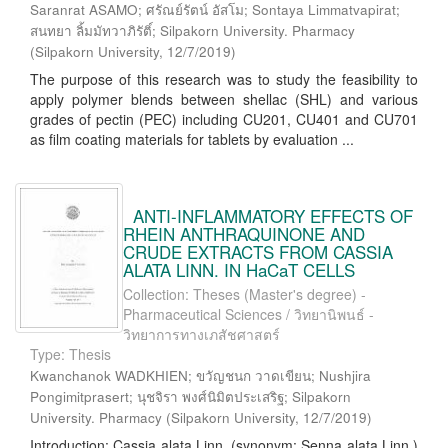
Saranrat ASAMO; ศรัณย์รัตน์ อัสโม; Sontaya Limmatvapirat;
สนทยา ลิ้มมัทวาภิรัติ์; Silpakorn University. Pharmacy
(
Silpakorn University
,
12/7/2019
)
The purpose of this research was to study the feasibility to
apply polymer blends between shellac (SHL) and various
grades of pectin (PEC) including CU201, CU401 and CU701
as film coating materials for tablets by evaluation ...
ANTI-INFLAMMATORY EFFECTS OF
RHEIN ANTHRAQUINONE AND
CRUDE EXTRACTS FROM CASSIA
ALATA LINN. IN HaCaT CELLS
Collection: Theses (Master's degree) -
Pharmaceutical Sciences / วิทยานิพนธ์ -
วิทยาการทางเภสัชศาสตร์
Type: Thesis
Kwanchanok WADKHIEN; ขวัญชนก วาดเขียน; Nushjira
Pongimitprasert; นุชจิรา พงศ์นิมิตประเสริฐ; Silpakorn
University. Pharmacy
(
Silpakorn University
,
12/7/2019
)
Introduction: Cassia alata Linn. (synonym: Senna alata Linn.)