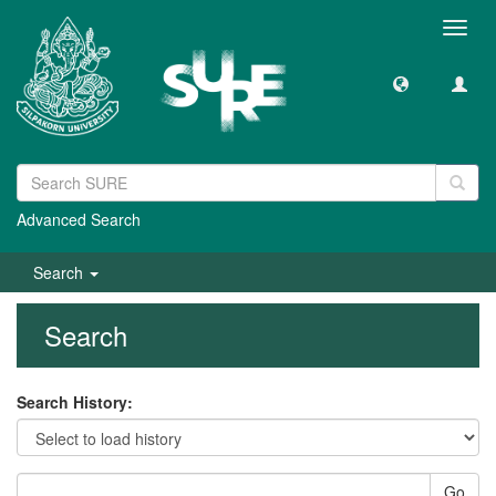
Toggl
navig
Advanced Search
Search
Search
Search History:
Go