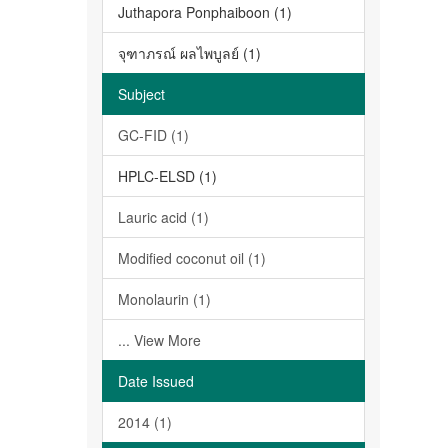
Juthapora Ponphaiboon (1)
จุฑาภรณ์ ผลไพบูลย์ (1)
Subject
GC-FID (1)
HPLC-ELSD (1)
Lauric acid (1)
Modified coconut oil (1)
Monolaurin (1)
... View More
Date Issued
2014 (1)