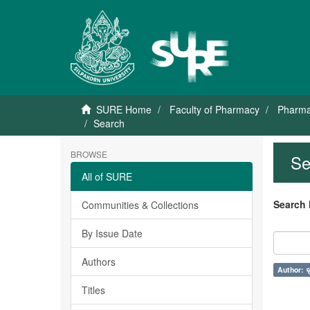
SURE Home
Faculty of Pharmacy
Pharma
Search
BROWSE
Se
All of SURE
Search 
Communities & Collections
By Issue Date
Authors
Author: จ
Titles