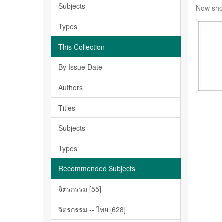
Subjects
Now sho
Types
This Collection
By Issue Date
Authors
Titles
Subjects
Types
Recommended Subjects
จิตรกรรม [55]
จิตรกรรม -- ไทย [628]