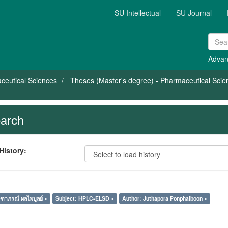
SU Intellectual
SU Journal
Advan
ceutical Sciences
Theses (Master's degree) - Pharmaceutical Scie
arch
History:
ุฑาภรณ์ ผลไพบูลย์ ×
Subject: HPLC-ELSD ×
Author: Juthapora Ponphaiboon ×