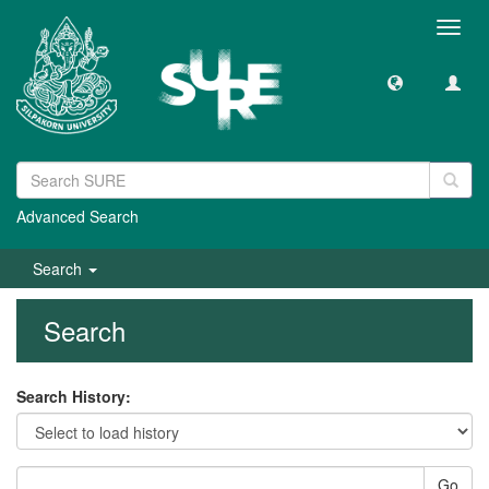
Toggl
navig
Advanced Search
Search
Search
Search History:
Go