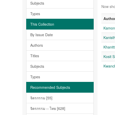
Subjects
Now sho
Types
Autho
This Collection
Kamonr
By Issue Date
Kanis
Authors
Khanit
Titles
Kosit 
Kwanc
Subjects
Types
Recommended Subjects
จิตรกรรม [55]
จิตรกรรม -- ไทย [628]