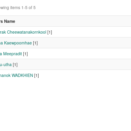
wing items 1-5 of 5
rs Name
ak Cheewatanakornkool
[1]
tha Kaewpoomhae
[1]
ta Meepradit
[1]
Su-utha
[1]
hanok WADKHIEN
[1]