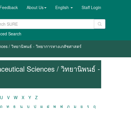
Feedback
About Us
English
Staff Login
ced Search
nces / วิทยานิพนธ์ - วิทยาการทางเภสัชศาสตร์
eutical Sciences / วิทยานิพนธ์ -
U
V
W
X
Y
Z
ถ
ท
ธ
น
บ
ป
ผ
ฝ
พ
ฟ
ภ
ม
ย
ร
ฤ