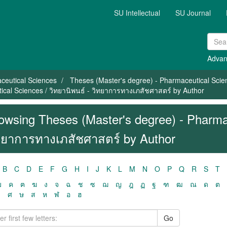
SU Intellectual
SU Journal
Advan
ceutical Sciences
Theses (Master's degree) - Pharmaceutical Scie
cal Sciences / วิทยานิพนธ์ - วิทยาการทางเภสัชศาสตร์ by Author
owsing Theses (Master's degree) - Pharmac
ทยาการทางเภสัชศาสตร์ by Author
B
C
D
E
F
G
H
I
J
K
L
M
N
O
P
Q
R
S
T
ฃ
ค
ฅ
ฆ
ง
จ
ฉ
ช
ซ
ฌ
ญ
ฎ
ฏ
ฐ
ฑ
ฒ
ณ
ด
ต
ว
ศ
ษ
ส
ห
ฬ
อ
ฮ
Go