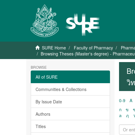
SURE Home
Faculty of Pharmacy
Pharma
Browsing Theses (Master's degree) - Pharmaceuti
BROWSE
Br
All of SURE
วิ
Communities & Collections
0-9
A
By Issue Date
ก
ข
Authors
ล
ฦ
Titles