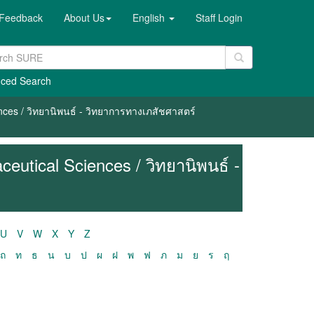
Feedback
About Us
English
Staff Login
ced Search
nces / วิทยานิพนธ์ - วิทยาการทางเภสัชศาสตร์
eutical Sciences / วิทยานิพนธ์ -
U
V
W
X
Y
Z
ถ
ท
ธ
น
บ
ป
ผ
ฝ
พ
ฟ
ภ
ม
ย
ร
ฤ