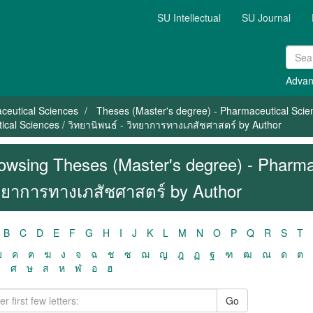
SU Intellectual
SU Journal
Advan
ceutical Sciences
Theses (Master's degree) - Pharmaceutical Scie
cal Sciences / วิทยานิพนธ์ - วิทยาการทางเภสัชศาสตร์ by Author
owsing Theses (Master's degree) - Pharmac
ทยาการทางเภสัชศาสตร์ by Author
B
C
D
E
F
G
H
I
J
K
L
M
N
O
P
Q
R
S
T
ฃ
ค
ฅ
ฆ
ง
จ
ฉ
ช
ซ
ฌ
ญ
ฎ
ฏ
ฐ
ฑ
ฒ
ณ
ด
ต
ว
ศ
ษ
ส
ห
ฬ
อ
ฮ
Go