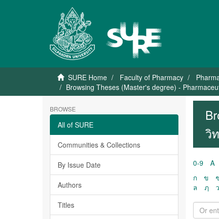
SURE Home
Faculty of Pharmacy
Pharma
Browsing Theses (Master's degree) - Pharmaceuti
BROWSE
Br
All of SURE
วิ
Communities & Collections
0-9
A
By Issue Date
ก
ข
Authors
ล
ฦ
Titles