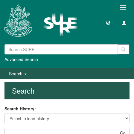
Toggl
navig
Advanced Search
Search
Search
Search History:
Go