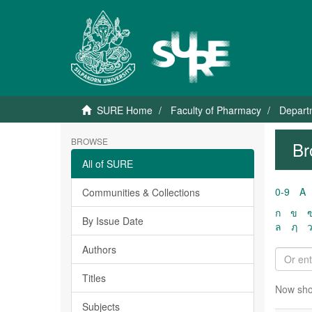
SURE Home
Faculty of Pharmacy
Depart
BROWSE
Br
All of SURE
0-9
A
Communities & Collections
ก
ข
By Issue Date
ล
ฦ
Authors
Titles
Now sho
Subjects