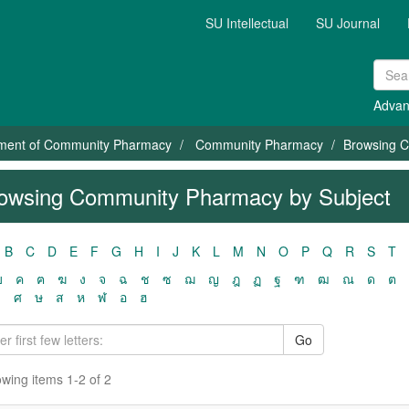
SU Intellectual
SU Journal
Advan
ment of Community Pharmacy
Community Pharmacy
Browsing C
owsing Community Pharmacy by Subject
B
C
D
E
F
G
H
I
J
K
L
M
N
O
P
Q
R
S
T
ฃ
ค
ฅ
ฆ
ง
จ
ฉ
ช
ซ
ฌ
ญ
ฎ
ฏ
ฐ
ฑ
ฒ
ณ
ด
ต
ว
ศ
ษ
ส
ห
ฬ
อ
ฮ
Go
wing items 1-2 of 2