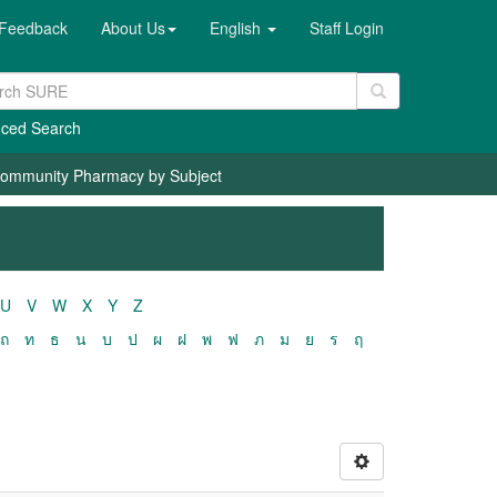
Feedback
About Us
English
Staff Login
ced Search
ommunity Pharmacy by Subject
U
V
W
X
Y
Z
ถ
ท
ธ
น
บ
ป
ผ
ฝ
พ
ฟ
ภ
ม
ย
ร
ฤ