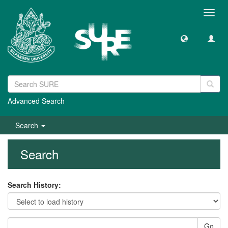
Toggl
navig
Advanced Search
Search
Search
Search History:
Go