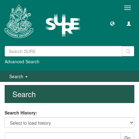
Toggl
navig
Advanced Search
Search
Search
Search History:
Go