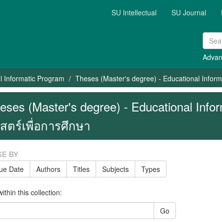
SU Intellectual
SU Journal
Advan
l Informatic Program
Theses (Master's degree) - Educational Inform
eses (Master's degree) - Educational Infor
สตร์เพื่อการศึกษา
E BY
sue Date
Authors
Titles
Subjects
Types
thin this collection:
Go