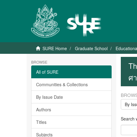
SURE Home
Graduate School
Educationa
BROWSE
Th
All of SURE
ศา
Communities & Collections
BROWS
By Issue Date
By Is
Authors
Search wi
Titles
Subjects