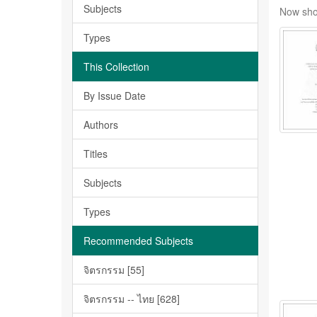
Subjects
Now sho
Types
This Collection
By Issue Date
Authors
Titles
Subjects
Types
Recommended Subjects
จิตรกรรม [55]
จิตรกรรม -- ไทย [628]