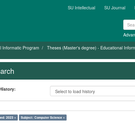
SU Intellectual
SU Journal
Advan
l Informatic Program
Theses (Master's degree) - Educational Inform
arch
History:
ed: 2023 ×
Subject: Computer Science ×