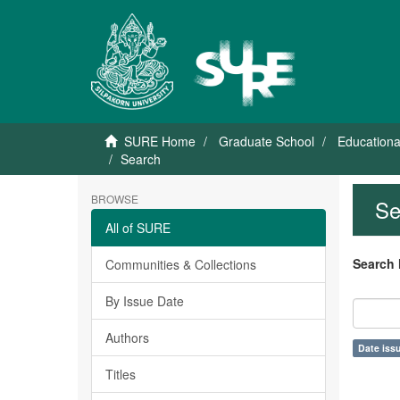
SURE Home
Graduate School
Educationa
Search
BROWSE
Se
All of SURE
Search 
Communities & Collections
By Issue Date
Authors
Date issu
Titles