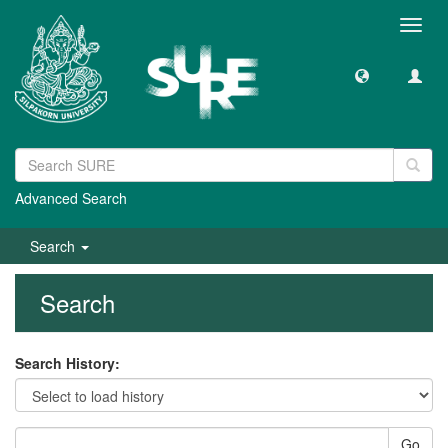
Toggl
navig
Advanced Search
Search
Search
Search History:
Go