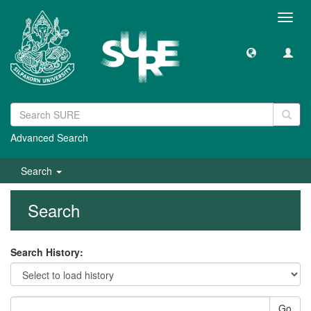
Toggl
navig
Advanced Search
Search
Search
Search History:
Go