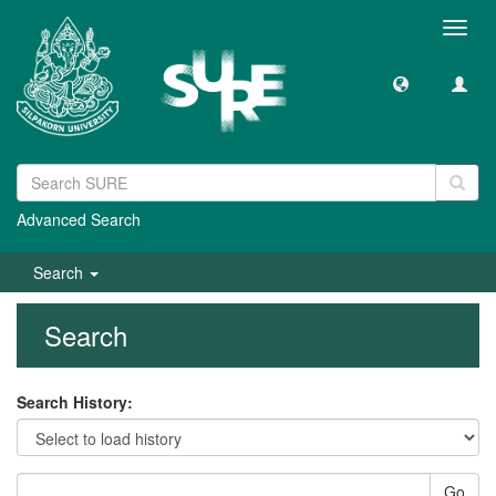
Toggl
navig
Advanced Search
Search
Search
Search History:
Go