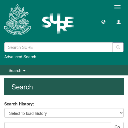
Toggl
navig
Advanced Search
Search
Search
Search History:
Go