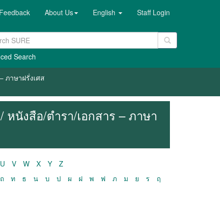
Feedback
About Us
English
Staff Login
ced Search
– ภาษาฝรั่งเศส
/ หนังสือ/ตำรา/เอกสาร – ภาษา
U
V
W
X
Y
Z
ถ
ท
ธ
น
บ
ป
ผ
ฝ
พ
ฟ
ภ
ม
ย
ร
ฤ