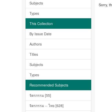
Subjects
Sorry, t
Types
This Collection
By Issue Date
Authors
Titles
Subjects
Types
Recommended Subjects
จิตรกรรม [55]
จิตรกรรม -- ไทย [628]