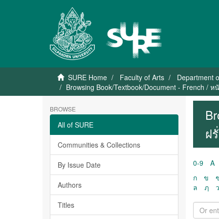
SURE Home
Faculty of Arts
Department o
Browsing Book/Textbook/Document - French / หนั
BROWSE
Br
All of SURE
ฝร
Communities & Collections
0-9
A
By Issue Date
ก
ข
Authors
ล
ฦ
Titles