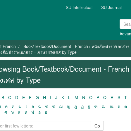
SU Intellectual
SU Journal
Advan
f French
Book/Textbook/Document - French / หนังสือ/ตำรา/เอกสาร 
งสือ/ตำรา/เอกสาร – ภาษาฝรั่งเศส by Type
owsing Book/Textbook/Document - French 
ั่งเศส by Type
B
C
D
E
F
G
H
I
J
K
L
M
N
O
P
Q
R
S
T
ฃ
ค
ฅ
ฆ
ง
จ
ฉ
ช
ซ
ฌ
ญ
ฎ
ฏ
ฐ
ฑ
ฒ
ณ
ด
ต
ว
ศ
ษ
ส
ห
ฬ
อ
ฮ
Go