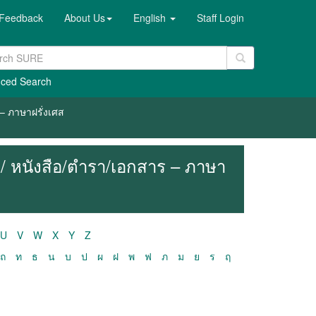
Feedback
About Us
English
Staff Login
ced Search
– ภาษาฝรั่งเศส
/ หนังสือ/ตำรา/เอกสาร – ภาษา
U
V
W
X
Y
Z
ถ
ท
ธ
น
บ
ป
ผ
ฝ
พ
ฟ
ภ
ม
ย
ร
ฤ