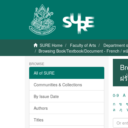
SURE Home
Faculty of Arts
Department o
Browsing Book/Textbook/Document - French / หนั
BROWSE
Br
All of SURE
ฝร
Communities & Collections
0-9
A
By Issue Date
ก
ข
Authors
ล
ฦ
Titles