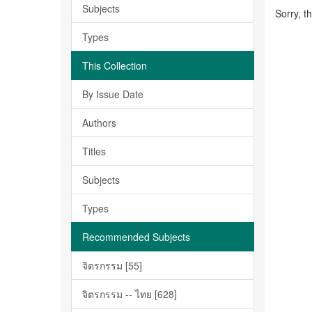
Subjects
Sorry, t
Types
This Collection
By Issue Date
Authors
Titles
Subjects
Types
Recommended Subjects
จิตรกรรม [55]
จิตรกรรม -- ไทย [628]