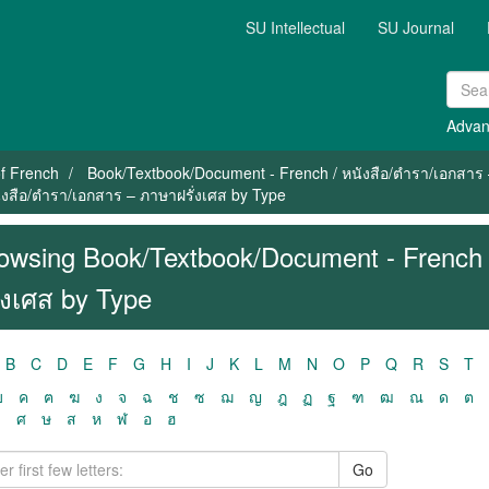
SU Intellectual
SU Journal
Advan
f French
Book/Textbook/Document - French / หนังสือ/ตำรา/เอกสาร 
งสือ/ตำรา/เอกสาร – ภาษาฝรั่งเศส by Type
owsing Book/Textbook/Document - French 
ั่งเศส by Type
B
C
D
E
F
G
H
I
J
K
L
M
N
O
P
Q
R
S
T
ฃ
ค
ฅ
ฆ
ง
จ
ฉ
ช
ซ
ฌ
ญ
ฎ
ฏ
ฐ
ฑ
ฒ
ณ
ด
ต
ว
ศ
ษ
ส
ห
ฬ
อ
ฮ
Go