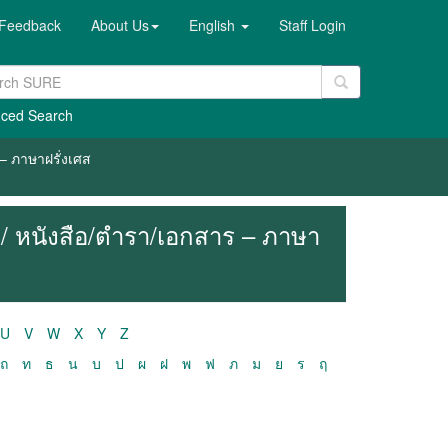
Feedback
About Us
English
Staff Login
ced Search
– ภาษาฝรั่งเศส
/ หนังสือ/ตำรา/เอกสาร – ภาษา
U
V
W
X
Y
Z
ถ
ท
ธ
น
บ
ป
ผ
ฝ
พ
ฟ
ภ
ม
ย
ร
ฤ