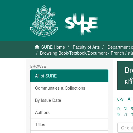
SURE Home
Faculty of Arts
Department o
Browsing Book/Textbook/Document - French / หนั
BROWSE
Br
All of SURE
ฝร
Communities & Collections
0-9
A
By Issue Date
ก
ข
Authors
ล
ฦ
Titles