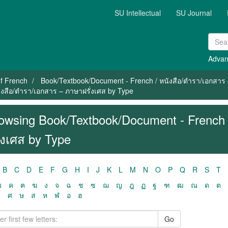
SU Intellectual
SU Journal
Advan
f French
Book/Textbook/Document - French / หนังสือ/ตำรา/เอกสาร 
งสือ/ตำรา/เอกสาร – ภาษาฝรั่งเศส by Type
owsing Book/Textbook/Document - French 
ั่งเศส by Type
B
C
D
E
F
G
H
I
J
K
L
M
N
O
P
Q
R
S
T
ฃ
ค
ฅ
ฆ
ง
จ
ฉ
ช
ซ
ฌ
ญ
ฎ
ฏ
ฐ
ฑ
ฒ
ณ
ด
ต
ว
ศ
ษ
ส
ห
ฬ
อ
ฮ
Go