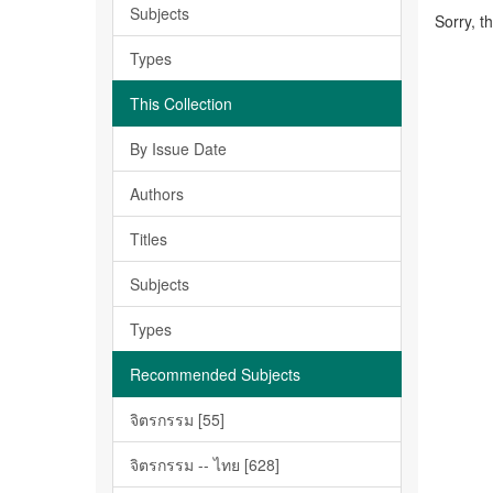
Subjects
Sorry, t
Types
This Collection
By Issue Date
Authors
Titles
Subjects
Types
Recommended Subjects
จิตรกรรม [55]
จิตรกรรม -- ไทย [628]