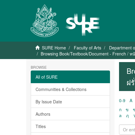
SURE Home
Faculty of Arts
Department o
Browsing Book/Textbook/Document - French / หนั
BROWSE
Br
All of SURE
ฝร
Communities & Collections
0-9
A
By Issue Date
ก
ข
Authors
ล
ฦ
Titles