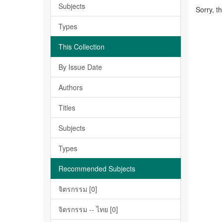
Subjects
Sorry, t
Types
This Collection
By Issue Date
Authors
Titles
Subjects
Types
Recommended Subjects
จิตรกรรม [0]
จิตรกรรม -- ไทย [0]