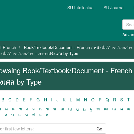
SU Intellectual
SU Journal
Advan
f French
Book/Textbook/Document - French / หนังสือ/ตำรา/เอกสาร 
งสือ/ตำรา/เอกสาร – ภาษาฝรั่งเศส by Type
owsing Book/Textbook/Document - French 
ั่งเศส by Type
B
C
D
E
F
G
H
I
J
K
L
M
N
O
P
Q
R
S
T
ฃ
ค
ฅ
ฆ
ง
จ
ฉ
ช
ซ
ฌ
ญ
ฎ
ฏ
ฐ
ฑ
ฒ
ณ
ด
ต
ว
ศ
ษ
ส
ห
ฬ
อ
ฮ
Go