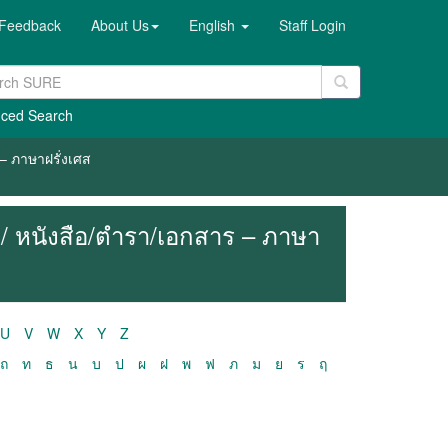
Feedback
About Us
English
Staff Login
ced Search
– ภาษาฝรั่งเศส
/ หนังสือ/ตำรา/เอกสาร – ภาษา
U
V
W
X
Y
Z
ถ
ท
ธ
น
บ
ป
ผ
ฝ
พ
ฟ
ภ
ม
ย
ร
ฤ