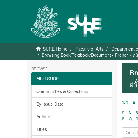
SURE Home
Faculty of Arts
Department o
Browsing Book/Textbook/Document - French / หนั
BROWSE
Br
All of SURE
ฝร
Communities & Collections
0-9
A
By Issue Date
ก
ข
Authors
ล
ฦ
Titles