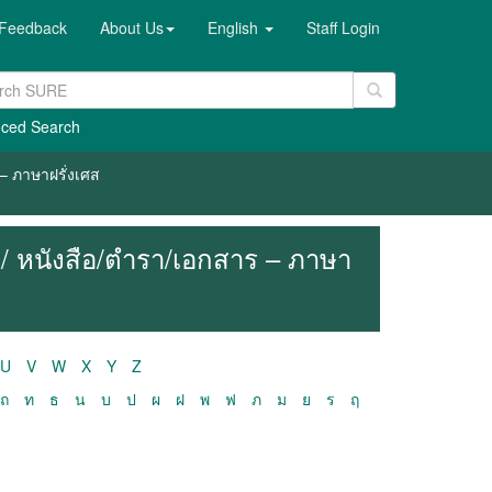
Feedback
About Us
English
Staff Login
ced Search
– ภาษาฝรั่งเศส
/ หนังสือ/ตำรา/เอกสาร – ภาษา
U
V
W
X
Y
Z
ถ
ท
ธ
น
บ
ป
ผ
ฝ
พ
ฟ
ภ
ม
ย
ร
ฤ