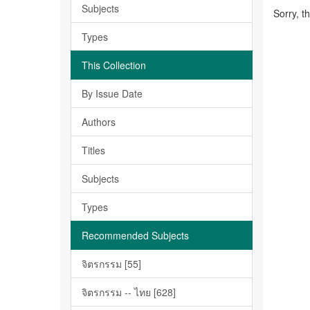
Subjects
Sorry, t
Types
This Collection
By Issue Date
Authors
Titles
Subjects
Types
Recommended Subjects
จิตรกรรม [55]
จิตรกรรม -- ไทย [628]