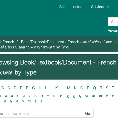
SU Intellectual
SU Journal
Advan
f French
Book/Textbook/Document - French / หนังสือ/ตำรา/เอกสาร 
งสือ/ตำรา/เอกสาร – ภาษาฝรั่งเศส by Type
owsing Book/Textbook/Document - French 
ั่งเศส by Type
B
C
D
E
F
G
H
I
J
K
L
M
N
O
P
Q
R
S
T
ฃ
ค
ฅ
ฆ
ง
จ
ฉ
ช
ซ
ฌ
ญ
ฎ
ฏ
ฐ
ฑ
ฒ
ณ
ด
ต
ว
ศ
ษ
ส
ห
ฬ
อ
ฮ
Go