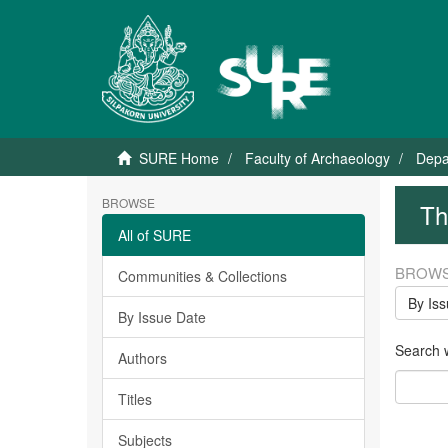
SURE Home
Faculty of Archaeology
Depa
BROWSE
Th
All of SURE
BROWS
Communities & Collections
By Is
By Issue Date
Search wi
Authors
Titles
Subjects