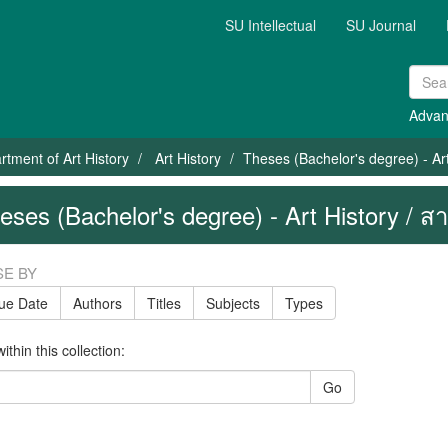
SU Intellectual
SU Journal
Advan
rtment of Art History
Art History
Theses (Bachelor's degree) - Art
eses (Bachelor's degree) - Art History / ส
E BY
sue Date
Authors
Titles
Subjects
Types
thin this collection:
Go