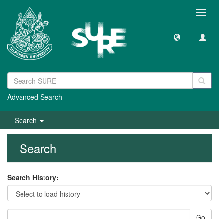
Toggl
navig
Advanced Search
Search
Search
Search History:
Go