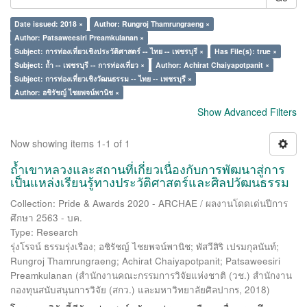
Date issued: 2018 ×
Author: Rungroj Thamrungraeng ×
Author: Patsaweesiri Preamkulanan ×
Subject: การท่องเที่ยวเชิงประวัติศาสตร์ -- ไทย -- เพชรบุรี ×
Has File(s): true ×
Subject: ถ้ำ -- เพชรบุรี -- การท่องเที่ยว ×
Author: Achirat Chaiyapotpanit ×
Subject: การท่องเที่ยวเชิงวัฒนธรรม -- ไทย -- เพชรบุรี ×
Author: อชิรัชญ์ ไชยพจน์พานิช ×
Show Advanced Filters
Now showing items 1-1 of 1
ถ้ำเขาหลวงและสถานที่เกี่ยวเนื่องกับการพัฒนาสู่การ
เป็นแหล่งเรียนรู้ทางประวัติศาสตร์และศิลปวัฒนธรรม
Collection: Pride & Awards 2020 - ARCHAE / ผลงานโดดเด่นปีการ
ศึกษา 2563 - บค.
Type: Research
รุ่งโรจน์ ธรรมรุ่งเรือง
;
อชิรัชญ์ ไชยพจน์พานิช
;
พัสวีสิริ เปรมกุลนันท์
;
Rungroj Thamrungraeng
;
Achirat Chaiyapotpanit
;
Patsaweesiri
Preamkulanan
(
สำนักงานคณะกรรมการวิจัยแห่งชาติ (วช.) สำนักงาน
กองทุนสนับสนุนการวิจัย (สกว.) และมหาวิทยาลัยศิลปากร
,
2018
)