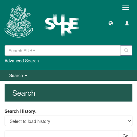
Toggl
navig
Advanced Search
Search
Search
Search History:
Go