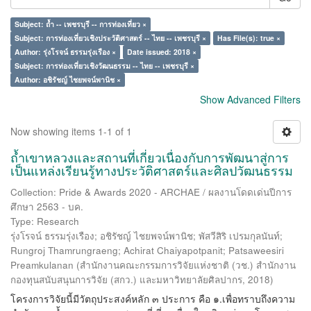
Subject: ถ้ำ -- เพชรบุรี -- การท่องเที่ยว ×
Subject: การท่องเที่ยวเชิงประวัติศาสตร์ -- ไทย -- เพชรบุรี ×
Has File(s): true ×
Author: รุ่งโรจน์ ธรรมรุ่งเรือง ×
Date issued: 2018 ×
Subject: การท่องเที่ยวเชิงวัฒนธรรม -- ไทย -- เพชรบุรี ×
Author: อชิรัชญ์ ไชยพจน์พานิช ×
Show Advanced Filters
Now showing items 1-1 of 1
ถ้ำเขาหลวงและสถานที่เกี่ยวเนื่องกับการพัฒนาสู่การ
เป็นแหล่งเรียนรู้ทางประวัติศาสตร์และศิลปวัฒนธรรม
Collection: Pride & Awards 2020 - ARCHAE / ผลงานโดดเด่นปีการ
ศึกษา 2563 - บค.
Type: Research
รุ่งโรจน์ ธรรมรุ่งเรือง
;
อชิรัชญ์ ไชยพจน์พานิช
;
พัสวีสิริ เปรมกุลนันท์
;
Rungroj Thamrungraeng
;
Achirat Chaiyapotpanit
;
Patsaweesiri
Preamkulanan
(
สำนักงานคณะกรรมการวิจัยแห่งชาติ (วช.) สำนักงาน
กองทุนสนับสนุนการวิจัย (สกว.) และมหาวิทยาลัยศิลปากร
,
2018
)
โครงการวิจัยนี้มีวัตถุประสงค์หลัก ๓ ประการ คือ ๑.เพื่อทราบถึงความ