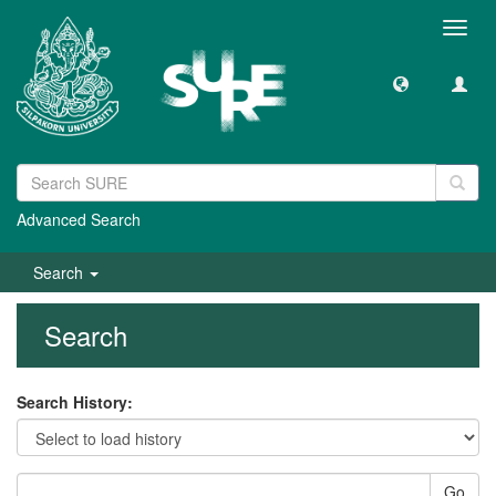
Toggl
navig
Advanced Search
Search
Search
Search History:
Go