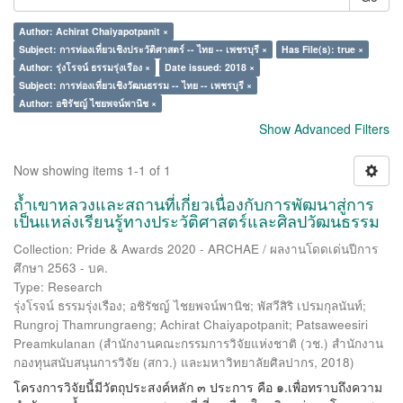
Author: Achirat Chaiyapotpanit ×
Subject: การท่องเที่ยวเชิงประวัติศาสตร์ -- ไทย -- เพชรบุรี ×
Has File(s): true ×
Author: รุ่งโรจน์ ธรรมรุ่งเรือง ×
Date issued: 2018 ×
Subject: การท่องเที่ยวเชิงวัฒนธรรม -- ไทย -- เพชรบุรี ×
Author: อชิรัชญ์ ไชยพจน์พานิช ×
Show Advanced Filters
Now showing items 1-1 of 1
ถ้ำเขาหลวงและสถานที่เกี่ยวเนื่องกับการพัฒนาสู่การ
เป็นแหล่งเรียนรู้ทางประวัติศาสตร์และศิลปวัฒนธรรม
Collection: Pride & Awards 2020 - ARCHAE / ผลงานโดดเด่นปีการ
ศึกษา 2563 - บค.
Type: Research
รุ่งโรจน์ ธรรมรุ่งเรือง
;
อชิรัชญ์ ไชยพจน์พานิช
;
พัสวีสิริ เปรมกุลนันท์
;
Rungroj Thamrungraeng
;
Achirat Chaiyapotpanit
;
Patsaweesiri
Preamkulanan
(
สำนักงานคณะกรรมการวิจัยแห่งชาติ (วช.) สำนักงาน
กองทุนสนับสนุนการวิจัย (สกว.) และมหาวิทยาลัยศิลปากร
,
2018
)
โครงการวิจัยนี้มีวัตถุประสงค์หลัก ๓ ประการ คือ ๑.เพื่อทราบถึงความ