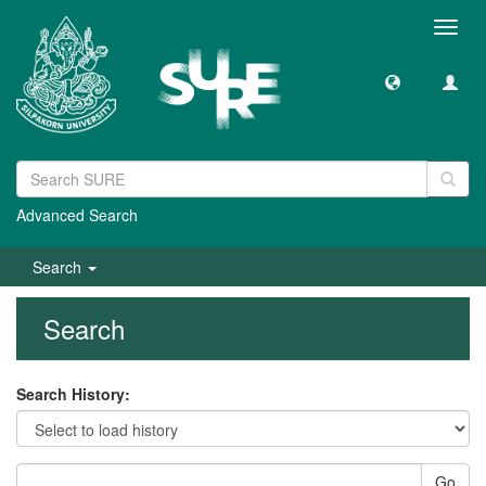
Toggl
navig
Advanced Search
Search
Search
Search History:
Go