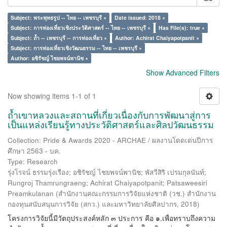
Subject: พระพุทธรูป -- ไทย -- เพชรบุรี ×
Date issued: 2018 ×
Subject: การท่องเที่ยวเชิงประวัติศาสตร์ -- ไทย -- เพชรบุรี ×
Has File(s): true ×
Subject: ถ้ำ -- เพชรบุรี -- การท่องเที่ยว ×
Author: Achirat Chaiyapotpanit ×
Subject: การท่องเที่ยวเชิงวัฒนธรรม -- ไทย -- เพชรบุรี ×
Author: อชิรัชญ์ ไชยพจน์พานิช ×
Show Advanced Filters
Now showing items 1-1 of 1
ถ้ำเขาหลวงและสถานที่เกี่ยวเนื่องกับการพัฒนาสู่การ
เป็นแหล่งเรียนรู้ทางประวัติศาสตร์และศิลปวัฒนธรรม
Collection: Pride & Awards 2020 - ARCHAE / ผลงานโดดเด่นปีการ
ศึกษา 2563 - บค.
Type: Research
รุ่งโรจน์ ธรรมรุ่งเรือง
;
อชิรัชญ์ ไชยพจน์พานิช
;
พัสวีสิริ เปรมกุลนันท์
;
Rungroj Thamrungraeng
;
Achirat Chaiyapotpanit
;
Patsaweesiri
Preamkulanan
(
สำนักงานคณะกรรมการวิจัยแห่งชาติ (วช.) สำนักงาน
กองทุนสนับสนุนการวิจัย (สกว.) และมหาวิทยาลัยศิลปากร
,
2018
)
โครงการวิจัยนี้มีวัตถุประสงค์หลัก ๓ ประการ คือ ๑.เพื่อทราบถึงความ