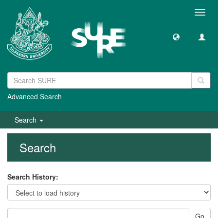
Toggl
navig
Advanced Search
Search
Search
Search History:
Go