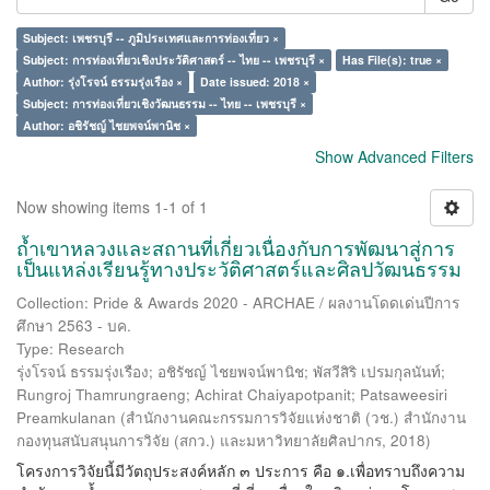
Subject: เพชรบุรี -- ภูมิประเทศและการท่องเที่ยว ×
Subject: การท่องเที่ยวเชิงประวัติศาสตร์ -- ไทย -- เพชรบุรี ×
Has File(s): true ×
Author: รุ่งโรจน์ ธรรมรุ่งเรือง ×
Date issued: 2018 ×
Subject: การท่องเที่ยวเชิงวัฒนธรรม -- ไทย -- เพชรบุรี ×
Author: อชิรัชญ์ ไชยพจน์พานิช ×
Show Advanced Filters
Now showing items 1-1 of 1
ถ้ำเขาหลวงและสถานที่เกี่ยวเนื่องกับการพัฒนาสู่การ
เป็นแหล่งเรียนรู้ทางประวัติศาสตร์และศิลปวัฒนธรรม
Collection: Pride & Awards 2020 - ARCHAE / ผลงานโดดเด่นปีการ
ศึกษา 2563 - บค.
Type: Research
รุ่งโรจน์ ธรรมรุ่งเรือง
;
อชิรัชญ์ ไชยพจน์พานิช
;
พัสวีสิริ เปรมกุลนันท์
;
Rungroj Thamrungraeng
;
Achirat Chaiyapotpanit
;
Patsaweesiri
Preamkulanan
(
สำนักงานคณะกรรมการวิจัยแห่งชาติ (วช.) สำนักงาน
กองทุนสนับสนุนการวิจัย (สกว.) และมหาวิทยาลัยศิลปากร
,
2018
)
โครงการวิจัยนี้มีวัตถุประสงค์หลัก ๓ ประการ คือ ๑.เพื่อทราบถึงความ