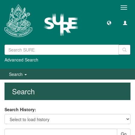
Toggl
navig
Advanced Search
Search
Search
Search History:
Go