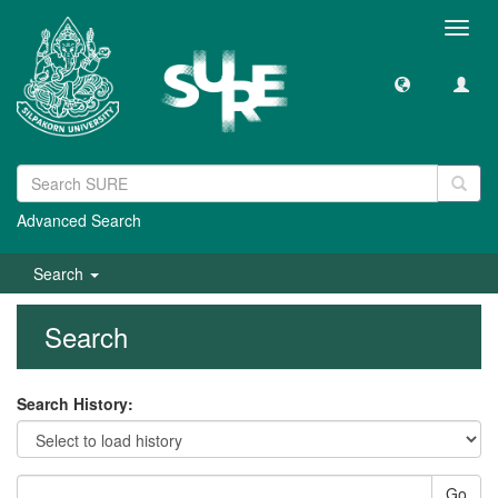
Toggl
navig
Advanced Search
Search
Search
Search History:
Go