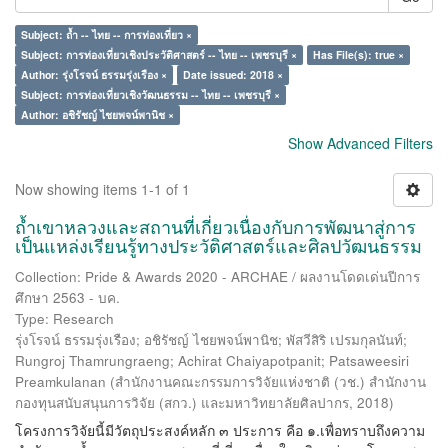
Subject: ถ้ำ -- ไทย -- การท่องเที่ยว ×
Subject: การท่องเที่ยวเชิงประวัติศาสตร์ -- ไทย -- เพชรบุรี ×
Has File(s): true ×
Author: รุ่งโรจน์ ธรรมรุ่งเรือง ×
Date issued: 2018 ×
Subject: การท่องเที่ยวเชิงวัฒนธรรม -- ไทย -- เพชรบุรี ×
Author: อชิรัชญ์ ไชยพจน์พานิช ×
Show Advanced Filters
Now showing items 1-1 of 1
ถ้ำเขาหลวงและสถานที่เกี่ยวเนื่องกับการพัฒนาสู่การ
เป็นแหล่งเรียนรู้ทางประวัติศาสตร์และศิลปวัฒนธรรม
Collection: Pride & Awards 2020 - ARCHAE / ผลงานโดดเด่นปีการ
ศึกษา 2563 - บค.
Type: Research
รุ่งโรจน์ ธรรมรุ่งเรือง
;
อชิรัชญ์ ไชยพจน์พานิช
;
พัสวีสิริ เปรมกุลนันท์
;
Rungroj Thamrungraeng
;
Achirat Chaiyapotpanit
;
Patsaweesiri
Preamkulanan
(
สำนักงานคณะกรรมการวิจัยแห่งชาติ (วช.) สำนักงาน
กองทุนสนับสนุนการวิจัย (สกว.) และมหาวิทยาลัยศิลปากร
,
2018
)
โครงการวิจัยนี้มีวัตถุประสงค์หลัก ๓ ประการ คือ ๑.เพื่อทราบถึงความ