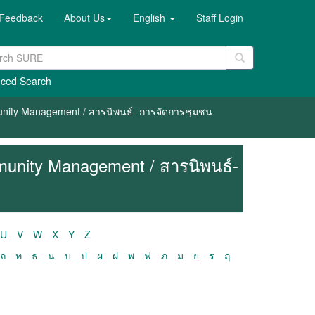
Feedback
About Us
English
Staff Login
ced Search
unity Management / สารนิพนธ์- การจัดการชุมชน
munity Management / สารนิพนธ์-
U
V
W
X
Y
Z
ถ
ท
ธ
น
บ
ป
ผ
ฝ
พ
ฟ
ภ
ม
ย
ร
ฤ