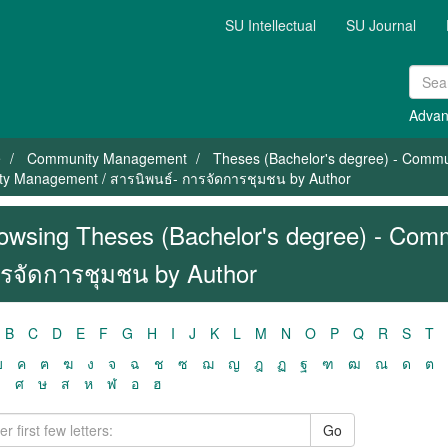
SU Intellectual
SU Journal
Advan
e
Community Management
Theses (Bachelor's degree) - Comm
ty Management / สารนิพนธ์- การจัดการชุมชน by Author
owsing Theses (Bachelor's degree) - Com
รจัดการชุมชน by Author
B
C
D
E
F
G
H
I
J
K
L
M
N
O
P
Q
R
S
T
ฃ
ค
ฅ
ฆ
ง
จ
ฉ
ช
ซ
ฌ
ญ
ฎ
ฏ
ฐ
ฑ
ฒ
ณ
ด
ต
ว
ศ
ษ
ส
ห
ฬ
อ
ฮ
Go