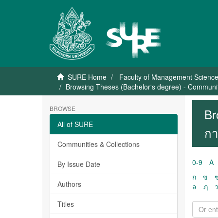
SURE Home
Faculty of Management Scienc
Browsing Theses (Bachelor's degree) - Communi
BROWSE
Br
All of SURE
กา
Communities & Collections
0-9
A
By Issue Date
ก
ข
Authors
ล
ฦ
Titles