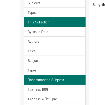
Subjects
Sorry, t
Types
This Collection
By Issue Date
Authors
Titles
Subjects
Types
Recommended Subjects
จิตรกรรม [55]
จิตรกรรม -- ไทย [628]