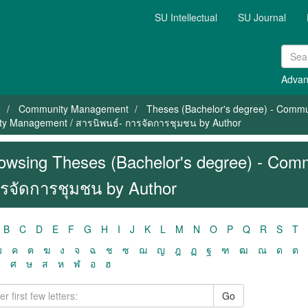
SU Intellectual
SU Journal
Advan
e
Community Management
Theses (Bachelor's degree) - Comm
ty Management / สารนิพนธ์- การจัดการชุมชน by Author
owsing Theses (Bachelor's degree) - Com
รจัดการชุมชน by Author
B
C
D
E
F
G
H
I
J
K
L
M
N
O
P
Q
R
S
T
ฃ
ค
ฅ
ฆ
ง
จ
ฉ
ช
ซ
ฌ
ญ
ฎ
ฏ
ฐ
ฑ
ฒ
ณ
ด
ต
ว
ศ
ษ
ส
ห
ฬ
อ
ฮ
Go