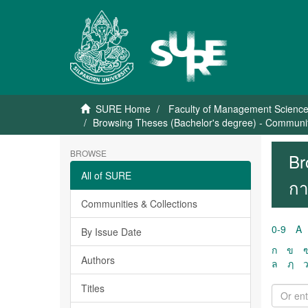
SURE Home
Faculty of Management Scienc
Browsing Theses (Bachelor's degree) - Communi
BROWSE
Br
All of SURE
กา
Communities & Collections
0-9
A
By Issue Date
ก
ข
Authors
ล
ฦ
Titles