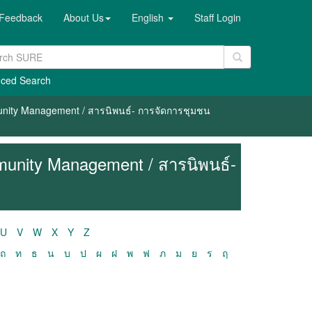
Feedback
About Us
English
Staff Login
ced Search
unity Management / สารนิพนธ์- การจัดการชุมชน
munity Management / สารนิพนธ์-
U
V
W
X
Y
Z
ถ
ท
ธ
น
บ
ป
ผ
ฝ
พ
ฟ
ภ
ม
ย
ร
ฤ