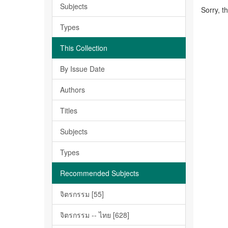
Subjects
Sorry, t
Types
This Collection
By Issue Date
Authors
Titles
Subjects
Types
Recommended Subjects
จิตรกรรม [55]
จิตรกรรม -- ไทย [628]