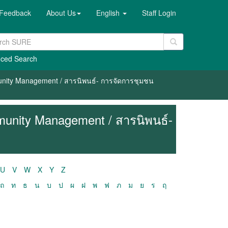
Feedback
About Us
English
Staff Login
ced Search
unity Management / สารนิพนธ์- การจัดการชุมชน
munity Management / สารนิพนธ์-
U
V
W
X
Y
Z
ถ
ท
ธ
น
บ
ป
ผ
ฝ
พ
ฟ
ภ
ม
ย
ร
ฤ