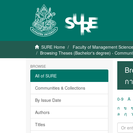
SURE Home
Faculty of Management Scienc
Browsing Theses (Bachelor's degree) - Communi
BROWSE
Br
All of SURE
กา
Communities & Collections
0-9
A
By Issue Date
ก
ข
Authors
ล
ฦ
Titles