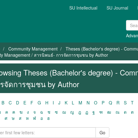
SU Intellectual
SU Journal
Advan
e
Community Management
Theses (Bachelor's degree) - Comm
ty Management / สารนิพนธ์- การจัดการชุมชน by Author
owsing Theses (Bachelor's degree) - Com
รจัดการชุมชน by Author
B
C
D
E
F
G
H
I
J
K
L
M
N
O
P
Q
R
S
T
ฃ
ค
ฅ
ฆ
ง
จ
ฉ
ช
ซ
ฌ
ญ
ฎ
ฏ
ฐ
ฑ
ฒ
ณ
ด
ต
ว
ศ
ษ
ส
ห
ฬ
อ
ฮ
Go