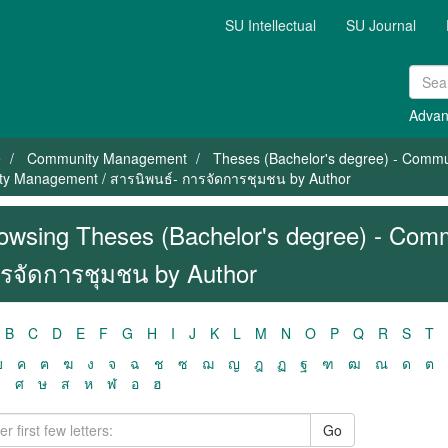
SU Intellectual
SU Journal
Advan
e
Community Management
Theses (Bachelor's degree) - Comm
ty Management / สารนิพนธ์- การจัดการชุมชน by Author
owsing Theses (Bachelor's degree) - Com
รจัดการชุมชน by Author
B
C
D
E
F
G
H
I
J
K
L
M
N
O
P
Q
R
S
T
ฃ
ค
ฅ
ฆ
ง
จ
ฉ
ช
ซ
ฌ
ญ
ฎ
ฏ
ฐ
ฑ
ฒ
ณ
ด
ต
ว
ศ
ษ
ส
ห
ฬ
อ
ฮ
Go