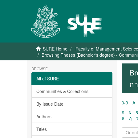
SURE Home
Faculty of Management Scienc
Browsing Theses (Bachelor's degree) - Communi
BROWSE
Br
All of SURE
กา
Communities & Collections
0-9
A
By Issue Date
ก
ข
Authors
ล
ฦ
Titles