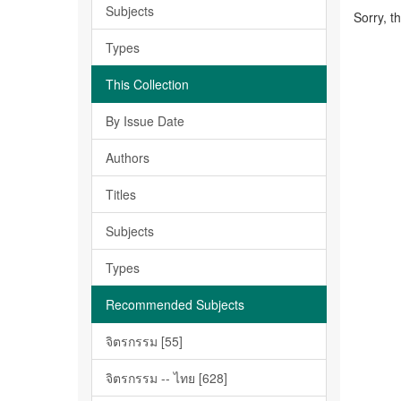
Subjects
Sorry, t
Types
This Collection
By Issue Date
Authors
Titles
Subjects
Types
Recommended Subjects
จิตรกรรม [55]
จิตรกรรม -- ไทย [628]