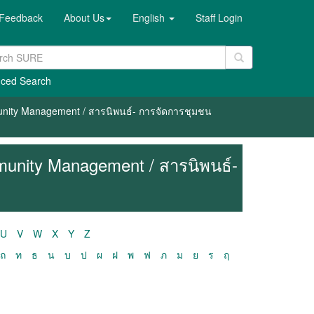
Feedback
About Us
English
Staff Login
ced Search
unity Management / สารนิพนธ์- การจัดการชุมชน
munity Management / สารนิพนธ์-
U
V
W
X
Y
Z
ถ
ท
ธ
น
บ
ป
ผ
ฝ
พ
ฟ
ภ
ม
ย
ร
ฤ