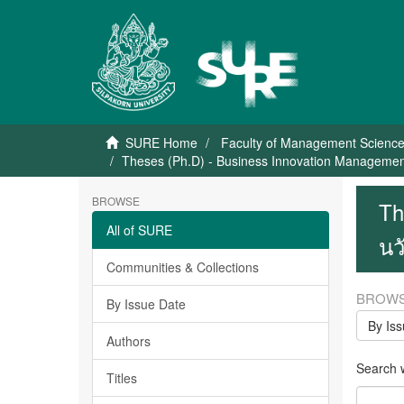
SURE Home
Faculty of Management Scienc
Theses (Ph.D) - Business Innovation Management
BROWSE
Th
All of SURE
นว
Communities & Collections
BROWS
By Issue Date
By Is
Authors
Search wi
Titles