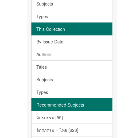
Subjects
Types
This Collection
By Issue Date
Authors
Titles
Subjects
Types
Recommended Subjects
จิตรกรรม [55]
จิตรกรรม -- ไทย [628]