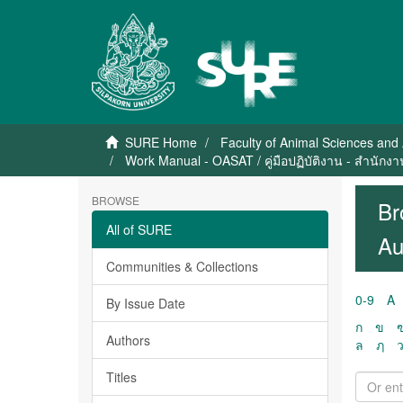
SURE Home
Faculty of Animal Sciences and 
Work Manual - OASAT / คู่มือปฏิบัติงาน - สำนัก
BROWSE
Br
All of SURE
Au
Communities & Collections
0-9
A
By Issue Date
ก
ข
Authors
ล
ฦ
Titles