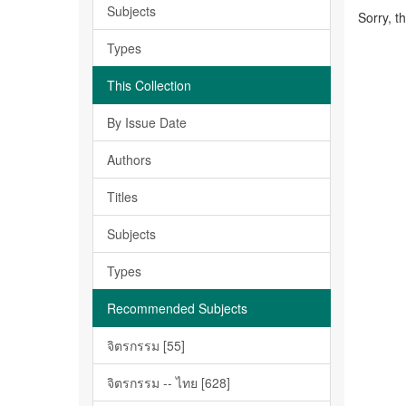
Subjects
Sorry, t
Types
This Collection
By Issue Date
Authors
Titles
Subjects
Types
Recommended Subjects
จิตรกรรม [55]
จิตรกรรม -- ไทย [628]