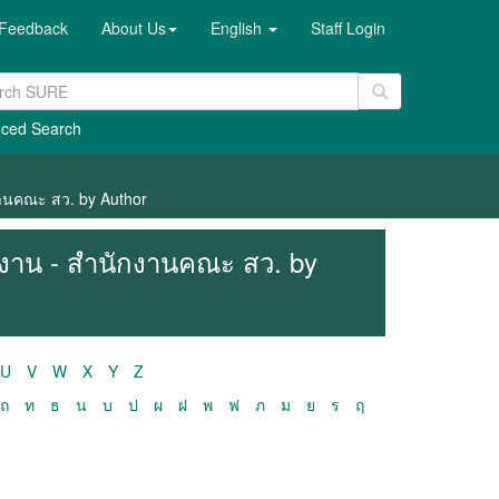
Feedback
About Us
English
Staff Login
ced Search
งานคณะ สว. by Author
ติงาน - สำนักงานคณะ สว. by
U
V
W
X
Y
Z
ถ
ท
ธ
น
บ
ป
ผ
ฝ
พ
ฟ
ภ
ม
ย
ร
ฤ