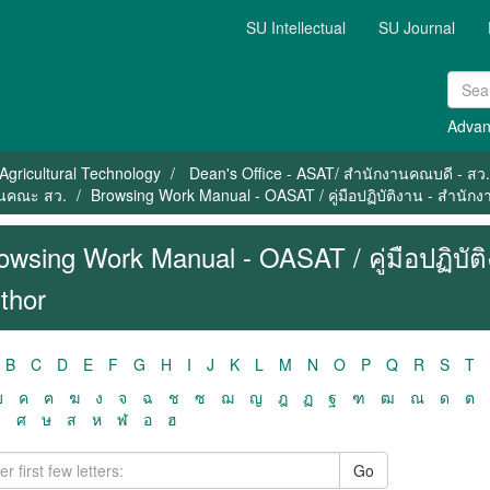
SU Intellectual
SU Journal
Advan
Agricultural Technology
Dean's Office - ASAT/ สำนักงานคณบดี - สว.
งานคณะ สว.
Browsing Work Manual - OASAT / คู่มือปฏิบัติงาน - สำนัก
owsing Work Manual - OASAT / คู่มือปฏิบั
thor
B
C
D
E
F
G
H
I
J
K
L
M
N
O
P
Q
R
S
T
ฃ
ค
ฅ
ฆ
ง
จ
ฉ
ช
ซ
ฌ
ญ
ฎ
ฏ
ฐ
ฑ
ฒ
ณ
ด
ต
ว
ศ
ษ
ส
ห
ฬ
อ
ฮ
Go