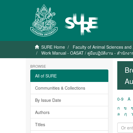
SURE Home
Faculty of Animal Sciences and 
Work Manual - OASAT / คู่มือปฏิบัติงาน - สำนัก
BROWSE
Br
All of SURE
Au
Communities & Collections
0-9
A
By Issue Date
ก
ข
Authors
ล
ฦ
Titles