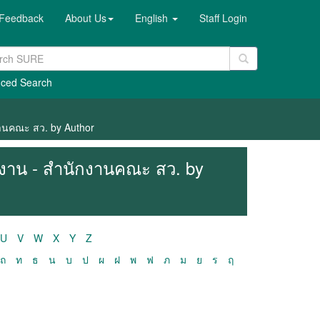
Feedback
About Us
English
Staff Login
ced Search
งานคณะ สว. by Author
ติงาน - สำนักงานคณะ สว. by
U
V
W
X
Y
Z
ถ
ท
ธ
น
บ
ป
ผ
ฝ
พ
ฟ
ภ
ม
ย
ร
ฤ