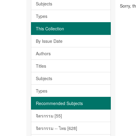
Subjects
Sorry, t
Types
This Collection
By Issue Date
Authors
Titles
Subjects
Types
Recommended Subjects
จิตรกรรม [55]
จิตรกรรม -- ไทย [628]