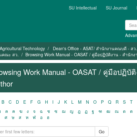
SU Intellectual
SU Journal
Advan
Agricultural Technology
Dean's Office - ASAT/ สำนักงานคณบดี - สว.
งานคณะ สว.
Browsing Work Manual - OASAT / คู่มือปฏิบัติงาน - สำนัก
owsing Work Manual - OASAT / คู่มือปฏิบั
thor
B
C
D
E
F
G
H
I
J
K
L
M
N
O
P
Q
R
S
T
ฃ
ค
ฅ
ฆ
ง
จ
ฉ
ช
ซ
ฌ
ญ
ฎ
ฏ
ฐ
ฑ
ฒ
ณ
ด
ต
ว
ศ
ษ
ส
ห
ฬ
อ
ฮ
Go