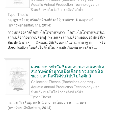
Aquatic Animal Production Technology / จุล
นิพนธ์- เทคโนโลยีการผลิตสัตว์น้ำ
Type: Thesis
กฤษฎา ทวีสุข
;
ศรัณภัสร์ วงศ์ฉัตรสิริ
;
ชนนิกานต์ คงสุวรรณ์
(
มหาวิทยาลัยศิลปากร
,
2014
)
การทดลองสกัดไคติน-ไคโตซานพบว่า ไคติน-ไคโตซานที่เตรียม
จากเปลือกกุ้งขาวเปลือกปู ทะเลและจากเปลือกหอยเชอรี่พันธุ์สีเห
ลืองปนน้ําตาล มีคุณสมบัติเทียบเท่ากันตามมาตรฐาน หรือ
Specification โดยทั่วไปที่ใช้ในกลุ่มผลิตภัณฑ์อาหารสัตว์ ...
ผลของการทำวัคซีนอะควาแวคสเตรปเอ
สเอวันต่อจำนวนเม็ดเลือดขาวแยกชนิด
ของ ปลานิลที่ได้รับโปรไบโอติกส์
Collection: Theses (Bachelor's degree) -
Aquatic Animal Production Technology / จุล
นิพนธ์- เทคโนโลยีการผลิตสัตว์น้ำ
Type: Thesis
กรกมล วีระพันธุ์
;
นพรัตน์ ยวงกระโทก
;
ภราดา ณ นคร
(
มหาวิทยาลัยศิลปากร
,
2014
)