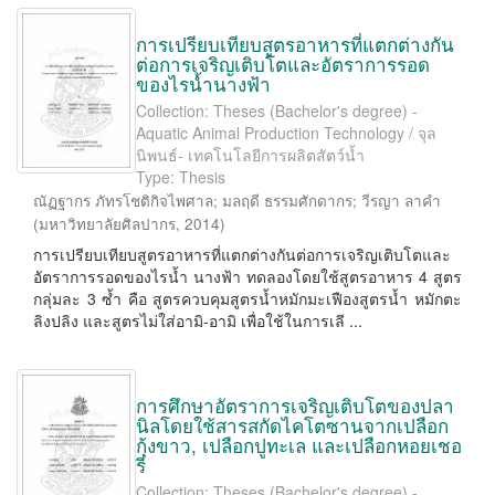
การเปรียบเทียบสูตรอาหารที่แตกต่างกัน
ต่อการเจริญเติบโตและอัตราการรอด
ของไรน้ำนางฟ้า
Collection: Theses (Bachelor's degree) -
Aquatic Animal Production Technology / จุล
นิพนธ์- เทคโนโลยีการผลิตสัตว์น้ำ
Type: Thesis
ณัฏฐากร ภัทรโชติกิจไพศาล
;
มลฤดี ธรรมศักดากร
;
วีรญา ลาคำ
(
มหาวิทยาลัยศิลปากร
,
2014
)
การเปรียบเทียบสูตรอาหารที่แตกต่างกันต่อการเจริญเติบโตและ
อัตราการรอดของไรน้ำ นางฟ้า ทดลองโดยใช้สูตรอาหาร 4 สูตร
กลุ่มละ 3 ซ้ำ คือ สูตรควบคุมสูตรน้ำหมักมะเฟืองสูตรน้ำ หมักตะ
ลิงปลิง และสูตรไม่ใส่อามิ-อามิ เพื่อใช้ในการเลี ...
การศึกษาอัตราการเจริญเติบโตของปลา
นิลโดยใช้สารสกัดไคโตซานจากเปลือก
กุ้งขาว, เปลือกปูทะเล และเปลือกหอยเชอ
รี่
Collection: Theses (Bachelor's degree) -