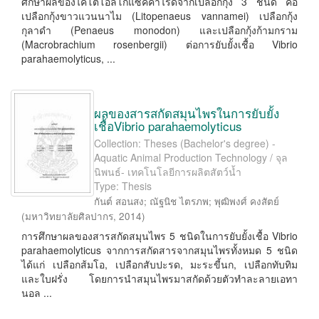
ศึกษาผลของไคโตโอลิโกแซคคาไรด์จากเปลือกกุ้ง 3 ชนิด คือ
เปลือกกุ้งขาวแวนนาไม (Litopenaeus vannamei) เปลือกกุ้ง
กุลาดำ (Penaeus monodon) และเปลือกกุ้งก้ามกราม
(Macrobrachium rosenbergii) ต่อการยับยั้งเชื้อ Vibrio
parahaemolyticus, ...
ผลของสารสกัดสมุนไพรในการยับยั้ง
เชื้อVibrio parahaemolyticus
Collection: Theses (Bachelor's degree) -
Aquatic Animal Production Technology / จุล
นิพนธ์- เทคโนโลยีการผลิตสัตว์น้ำ
Type: Thesis
กันต์ สอนสง
;
ณัฐนิช ไตรภพ
;
พุฒิพงศ์ คงสัตย์
(
มหาวิทยาลัยศิลปากร
,
2014
)
การศึกษาผลของสารสกัดสมุนไพร 5 ชนิดในการยับยั้งเชื้อ Vibrio
parahaemolyticus จากการสกัดสารจากสมุนไพรทั้งหมด 5 ชนิด
ได้แก่ เปลือกส้มโอ, เปลือกสับปะรด, มะระขี้นก, เปลือกทับทิม
และใบฝรั่ง โดยการนําสมุนไพรมาสกัดด้วยตัวทําละลายเอทา
นอล ...