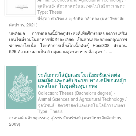
จุลนิพนธ์- สัตวศาสตร์และเทคโนโลยีการเกษตร
Type: Thesis
พีร์สุตา คำภิระแปง
;
รักษิต กล่ำทอง
(
มหาวิทยาลัย
ศิลปากร
,
2021
)
บทคัดย่อ การทดลองนี้มีวัตถุประสงค์เพื่อศึกษาผลของการเสริม
เอนไซม์รวมในอาหารที่มีรำละเอียด เป็นส่วนประกอบต่อคุณภาพ
ซากของไก่เนื้อ โดยทำการเลี้ยงไก่เนื้อพันธุ์ Ross308 จำนวน
525 ตัว แบ่งออกเป็น 5 กลุ่มตามสูตรอาหาร คือ สูตร 1: ...
ระดับการใส่ปุ๋ยแอมโมเนียมซัลเฟตต่อ
ผลผลิตและองค์ประกอบทางเคมีของหญ้า
แพงโกล่าในชุดดินหุบกะพง
Collection: Theses (Bachelor's degree) -
Animal Sciences and Agricultural Technology /
จุลนิพนธ์- สัตวศาสตร์และเทคโนโลยีการเกษตร
Type: Thesis
อรอนงค์ คล้ายสุวรรณ
;
อุไรพร จันทร์พงษ์
(
มหาวิทยาลัยศิลปากร
,
2009
)