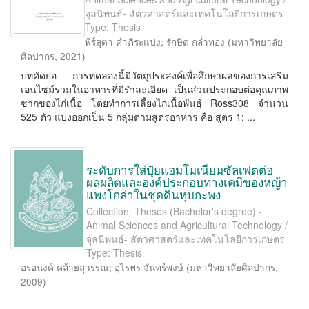
จุลนิพนธ์- สัตวศาสตร์และเทคโนโลยีการเกษตร
Type: Thesis
พีร์สุตา คำภิระแปง
;
รักษิต กล่ำทอง
(
มหาวิทยาลัย
ศิลปากร
,
2021
)
บทคัดย่อ การทดลองนี้มีวัตถุประสงค์เพื่อศึกษาผลของการเสริม
เอนไซม์รวมในอาหารที่มีรำละเอียด เป็นส่วนประกอบต่อคุณภาพ
ซากของไก่เนื้อ โดยทำการเลี้ยงไก่เนื้อพันธุ์ Ross308 จำนวน
525 ตัว แบ่งออกเป็น 5 กลุ่มตามสูตรอาหาร คือ สูตร 1: ...
ระดับการใส่ปุ๋ยแอมโมเนียมซัลเฟตต่อ
ผลผลิตและองค์ประกอบทางเคมีของหญ้า
แพงโกล่าในชุดดินหุบกะพง
Collection: Theses (Bachelor's degree) -
Animal Sciences and Agricultural Technology /
จุลนิพนธ์- สัตวศาสตร์และเทคโนโลยีการเกษตร
Type: Thesis
อรอนงค์ คล้ายสุวรรณ
;
อุไรพร จันทร์พงษ์
(
มหาวิทยาลัยศิลปากร
,
2009
)