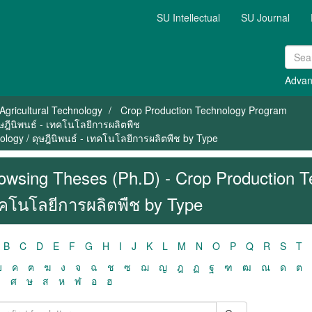
SU Intellectual
SU Journal
Advan
Agricultural Technology
Crop Production Technology Program
ษฎีนิพนธ์ - เทคโนโลยีการผลิตพืช
logy / ดุษฎีนิพนธ์ - เทคโนโลยีการผลิตพืช by Type
owsing Theses (Ph.D) - Crop Production Tec
คโนโลยีการผลิตพืช by Type
B
C
D
E
F
G
H
I
J
K
L
M
N
O
P
Q
R
S
T
ฃ
ค
ฅ
ฆ
ง
จ
ฉ
ช
ซ
ฌ
ญ
ฎ
ฏ
ฐ
ฑ
ฒ
ณ
ด
ต
ว
ศ
ษ
ส
ห
ฬ
อ
ฮ