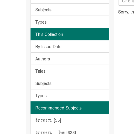
Subjects
Sorry, t
Types
This Collection
By Issue Date
Authors
Titles
Subjects
Types
Recommended Subjects
จิตรกรรม [55]
จิตรกรรม -- ไทย [628]