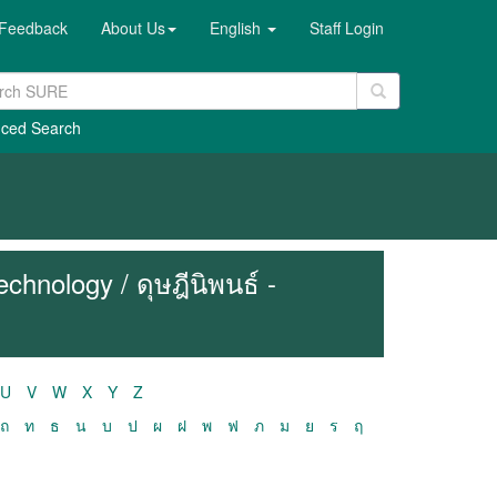
Feedback
About Us
English
Staff Login
ced Search
hnology / ดุษฎีนิพนธ์ -
U
V
W
X
Y
Z
ถ
ท
ธ
น
บ
ป
ผ
ฝ
พ
ฟ
ภ
ม
ย
ร
ฤ