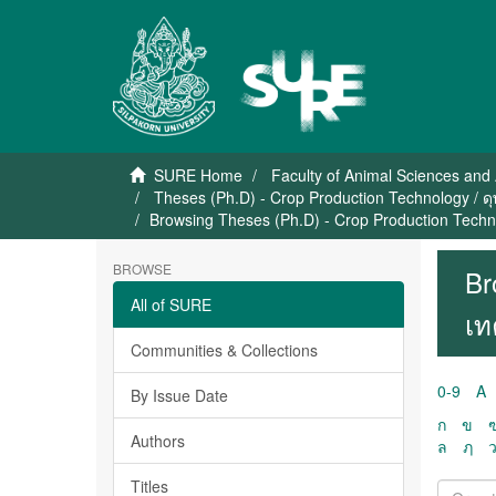
SURE Home
Faculty of Animal Sciences and 
Theses (Ph.D) - Crop Production Technology / ดุ
Browsing Theses (Ph.D) - Crop Production Techno
BROWSE
Br
All of SURE
เท
Communities & Collections
0-9
A
By Issue Date
ก
ข
Authors
ล
ฦ
Titles