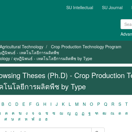
SU Intellectual
SU Journal
Advan
Agricultural Technology
Crop Production Technology Program
ษฎีนิพนธ์ - เทคโนโลยีการผลิตพืช
logy / ดุษฎีนิพนธ์ - เทคโนโลยีการผลิตพืช by Type
owsing Theses (Ph.D) - Crop Production Tec
คโนโลยีการผลิตพืช by Type
B
C
D
E
F
G
H
I
J
K
L
M
N
O
P
Q
R
S
T
ฃ
ค
ฅ
ฆ
ง
จ
ฉ
ช
ซ
ฌ
ญ
ฎ
ฏ
ฐ
ฑ
ฒ
ณ
ด
ต
ว
ศ
ษ
ส
ห
ฬ
อ
ฮ