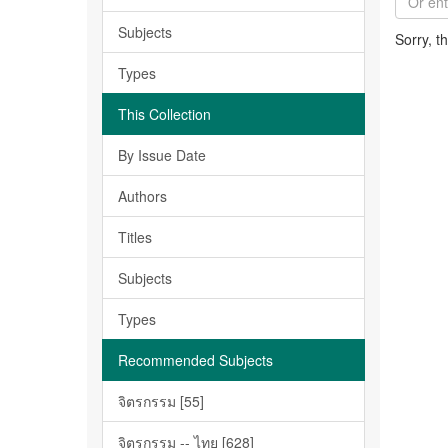
Subjects
Sorry, t
Types
This Collection
By Issue Date
Authors
Titles
Subjects
Types
Recommended Subjects
จิตรกรรม [55]
จิตรกรรม -- ไทย [628]