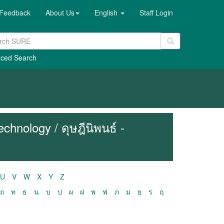
Feedback
About Us
English
Staff Login
ced Search
hnology / ดุษฎีนิพนธ์ -
U
V
W
X
Y
Z
ถ
ท
ธ
น
บ
ป
ผ
ฝ
พ
ฟ
ภ
ม
ย
ร
ฤ