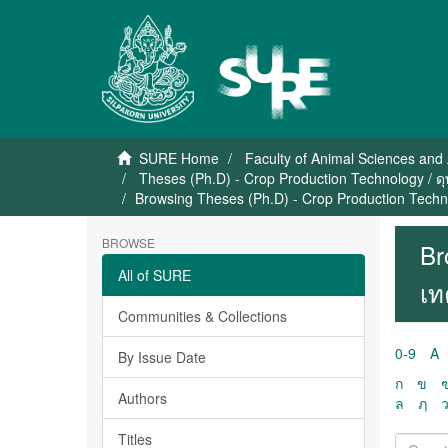
SURE Home
Faculty of Animal Sciences and 
Theses (Ph.D) - Crop Production Technology / ดุ
Browsing Theses (Ph.D) - Crop Production Techno
BROWSE
Br
All of SURE
เท
Communities & Collections
0-9
A
By Issue Date
ก
ข
Authors
ล
ฦ
Titles