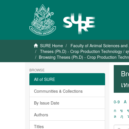
SURE Home
Faculty of Animal Sciences and 
Theses (Ph.D) - Crop Production Technology / ดุ
Browsing Theses (Ph.D) - Crop Production Techno
BROWSE
Br
All of SURE
เท
Communities & Collections
0-9
A
By Issue Date
ก
ข
Authors
ล
ฦ
Titles