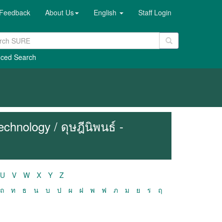
Feedback
About Us
English
Staff Login
ced Search
hnology / ดุษฎีนิพนธ์ -
U
V
W
X
Y
Z
ถ
ท
ธ
น
บ
ป
ผ
ฝ
พ
ฟ
ภ
ม
ย
ร
ฤ