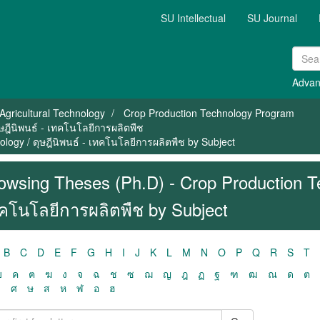
SU Intellectual
SU Journal
Advan
Agricultural Technology
Crop Production Technology Program
ษฎีนิพนธ์ - เทคโนโลยีการผลิตพืช
logy / ดุษฎีนิพนธ์ - เทคโนโลยีการผลิตพืช by Subject
owsing Theses (Ph.D) - Crop Production Tec
คโนโลยีการผลิตพืช by Subject
B
C
D
E
F
G
H
I
J
K
L
M
N
O
P
Q
R
S
T
ฃ
ค
ฅ
ฆ
ง
จ
ฉ
ช
ซ
ฌ
ญ
ฎ
ฏ
ฐ
ฑ
ฒ
ณ
ด
ต
ว
ศ
ษ
ส
ห
ฬ
อ
ฮ