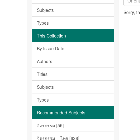
Subjects
Sorry, t
Types
This Collection
By Issue Date
Authors
Titles
Subjects
Types
Recommended Subjects
จิตรกรรม [55]
จิตรกรรม -- ไทย [628]