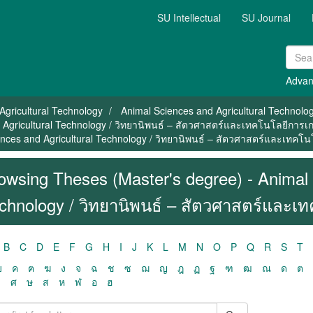
SU Intellectual
SU Journal
Advan
Agricultural Technology
Animal Sciences and Agricultural Technol
 Agricultural Technology / วิทยานิพนธ์ – สัตวศาสตร์และเทคโนโลยีการ
ences and Agricultural Technology / วิทยานิพนธ์ – สัตวศาสตร์และเทคโ
owsing Theses (Master's degree) - Animal 
chnology / วิทยานิพนธ์ – สัตวศาสตร์และเ
B
C
D
E
F
G
H
I
J
K
L
M
N
O
P
Q
R
S
T
ฃ
ค
ฅ
ฆ
ง
จ
ฉ
ช
ซ
ฌ
ญ
ฎ
ฏ
ฐ
ฑ
ฒ
ณ
ด
ต
ว
ศ
ษ
ส
ห
ฬ
อ
ฮ