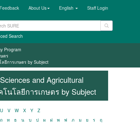
Feedback
About Us
English
Staff Login
ced Search
ogy Program
เกษตร
นโลยีการเกษตร by Subject
Sciences and Agricultural
ทคโนโลยีการเกษตร by Subject
U
V
W
X
Y
Z
ถ
ท
ธ
น
บ
ป
ผ
ฝ
พ
ฟ
ภ
ม
ย
ร
ฤ