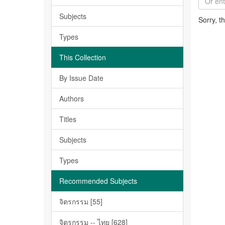
Subjects
Sorry, t
Types
This Collection
By Issue Date
Authors
Titles
Subjects
Types
Recommended Subjects
จิตรกรรม [55]
จิตรกรรม -- ไทย [628]