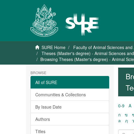
SURE Home
Faculty of Animal Sciences and 
Theses (Master's degree) - Animal Sciences and
Browsing Theses (Master's degree) - Animal Sci
BROWSE
Br
All of SURE
Te
Communities & Collections
0-9
A
By Issue Date
ก
ข
Authors
ล
ฦ
Titles