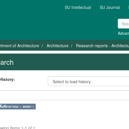
SU Intellectual
SU Journal
Advan
tment of Architecture
Architecture
Research reports - Architect
arch
History:
พื้นที่สาธารณะ -- สงขลา ×
wing items 1-1 of 1