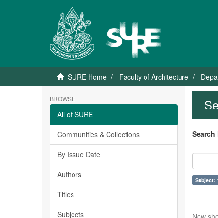
SURE Home
Faculty of Architecture
Depar
BROWSE
Se
All of SURE
Search 
Communities & Collections
By Issue Date
Authors
Subject: 
Titles
Subjects
Now sho