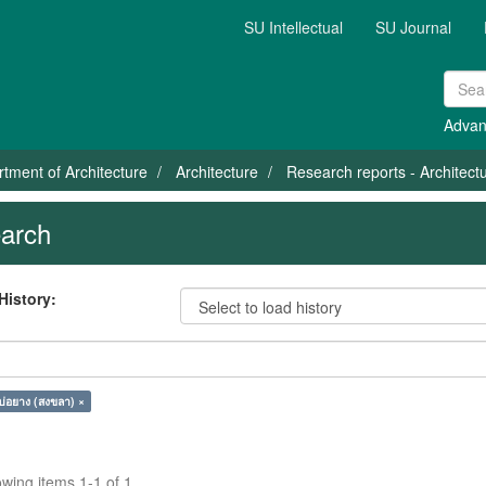
SU Intellectual
SU Journal
Advan
tment of Architecture
Architecture
Research reports - Architect
arch
History:
บ่อยาง (สงขลา) ×
wing items 1-1 of 1