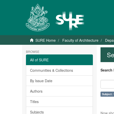
SURE Home
Faculty of Architecture
Depar
BROWSE
Se
All of SURE
Search 
Communities & Collections
By Issue Date
Authors
Subject: 
Titles
Subjects
Now sho