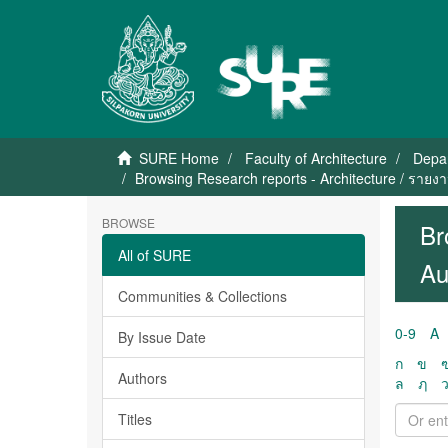
SURE Home
Faculty of Architecture
Depar
Browsing Research reports - Architecture / รายง
BROWSE
Br
All of SURE
Au
Communities & Collections
0-9
A
By Issue Date
ก
ข
Authors
ล
ฦ
Titles