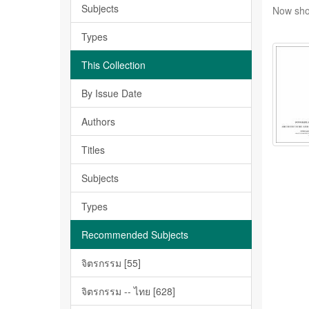
Subjects
Now sho
Types
This Collection
By Issue Date
Authors
Titles
Subjects
Types
Recommended Subjects
จิตรกรรม [55]
จิตรกรรม -- ไทย [628]