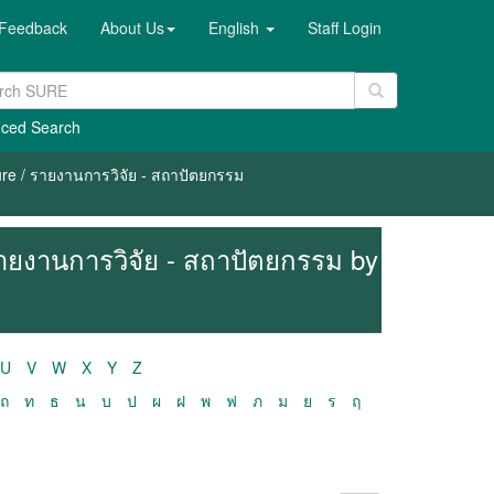
Feedback
About Us
English
Staff Login
ced Search
ure / รายงานการวิจัย - สถาปัตยกรรม
รายงานการวิจัย - สถาปัตยกรรม by
U
V
W
X
Y
Z
ถ
ท
ธ
น
บ
ป
ผ
ฝ
พ
ฟ
ภ
ม
ย
ร
ฤ