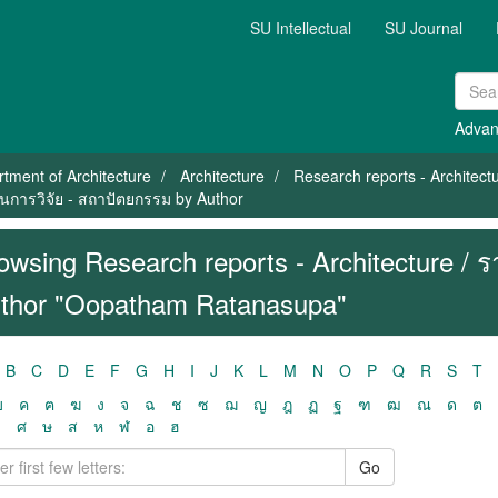
SU Intellectual
SU Journal
Advan
tment of Architecture
Architecture
Research reports - Architect
านการวิจัย - สถาปัตยกรรม by Author
owsing Research reports - Architecture / 
thor "Oopatham Ratanasupa"
B
C
D
E
F
G
H
I
J
K
L
M
N
O
P
Q
R
S
T
ฃ
ค
ฅ
ฆ
ง
จ
ฉ
ช
ซ
ฌ
ญ
ฎ
ฏ
ฐ
ฑ
ฒ
ณ
ด
ต
ว
ศ
ษ
ส
ห
ฬ
อ
ฮ
Go