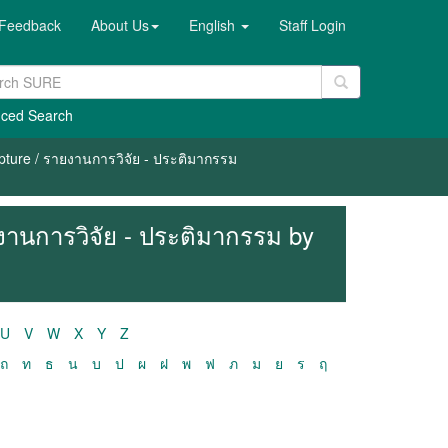
Feedback
About Us
English
Staff Login
ced Search
pture / รายงานการวิจัย - ประติมากรรม
ยงานการวิจัย - ประติมากรรม by
U
V
W
X
Y
Z
ถ
ท
ธ
น
บ
ป
ผ
ฝ
พ
ฟ
ภ
ม
ย
ร
ฤ