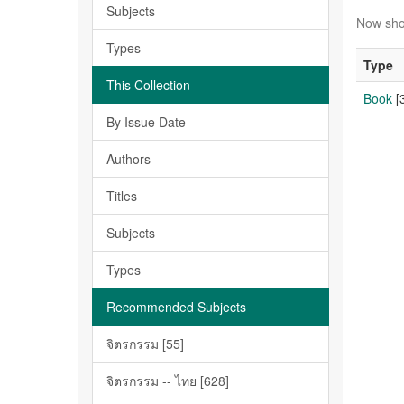
Subjects
Now sho
Types
Type
This Collection
Book
[3
By Issue Date
Authors
Titles
Subjects
Types
Recommended Subjects
จิตรกรรม [55]
จิตรกรรม -- ไทย [628]