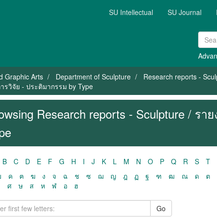
SU Intellectual
SU Journal
Advan
nd Graphic Arts
Department of Sculpture
Research reports - Scul
ารวิจัย - ประติมากรรม by Type
owsing Research reports - Sculpture / รา
pe
B
C
D
E
F
G
H
I
J
K
L
M
N
O
P
Q
R
S
T
ฃ
ค
ฅ
ฆ
ง
จ
ฉ
ช
ซ
ฌ
ญ
ฎ
ฏ
ฐ
ฑ
ฒ
ณ
ด
ต
ว
ศ
ษ
ส
ห
ฬ
อ
ฮ
Go