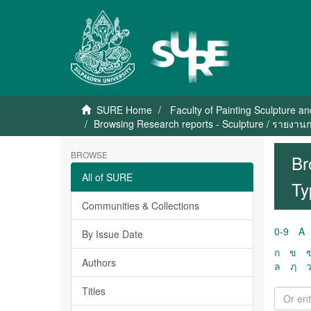
SURE Home
Faculty of Painting Sculpture a
Browsing Research reports - Sculpture / รายงานก
BROWSE
Br
All of SURE
Ty
Communities & Collections
0-9
A
By Issue Date
ก
ข
Authors
ล
ฦ
Titles