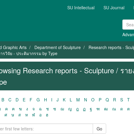
SU Intellectual
SU Journal
Advan
nd Graphic Arts
Department of Sculpture
Research reports - Scul
ารวิจัย - ประติมากรรม by Type
owsing Research reports - Sculpture / รา
pe
B
C
D
E
F
G
H
I
J
K
L
M
N
O
P
Q
R
S
T
ฃ
ค
ฅ
ฆ
ง
จ
ฉ
ช
ซ
ฌ
ญ
ฎ
ฏ
ฐ
ฑ
ฒ
ณ
ด
ต
ว
ศ
ษ
ส
ห
ฬ
อ
ฮ
Go