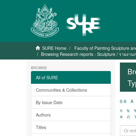
SURE Home
Faculty of Painting Sculpture a
Browsing Research reports - Sculpture / รายงานก
BROWSE
Br
All of SURE
Ty
Communities & Collections
0-9
A
By Issue Date
ก
ข
Authors
ล
ฦ
Titles