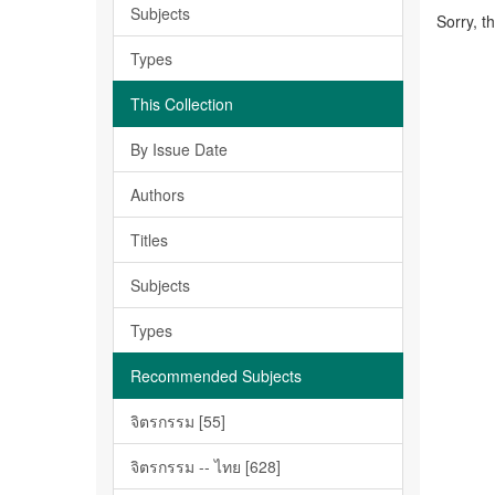
Subjects
Sorry, t
Types
This Collection
By Issue Date
Authors
Titles
Subjects
Types
Recommended Subjects
จิตรกรรม [55]
จิตรกรรม -- ไทย [628]