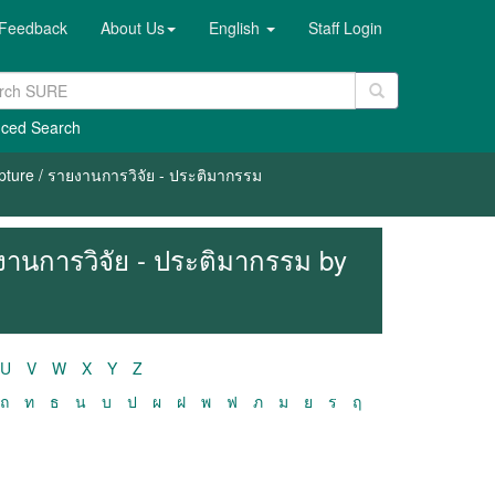
Feedback
About Us
English
Staff Login
ced Search
pture / รายงานการวิจัย - ประติมากรรม
ยงานการวิจัย - ประติมากรรม by
U
V
W
X
Y
Z
ถ
ท
ธ
น
บ
ป
ผ
ฝ
พ
ฟ
ภ
ม
ย
ร
ฤ